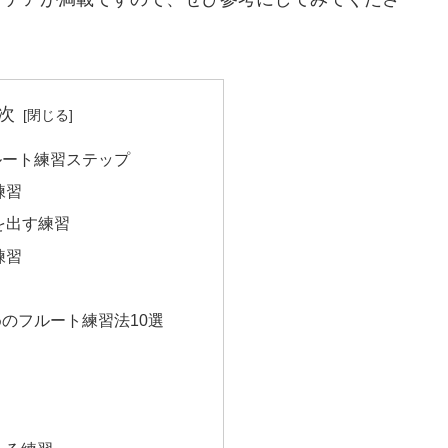
次
ルート練習ステップ
練習
音を出す練習
練習
のフルート練習法10選