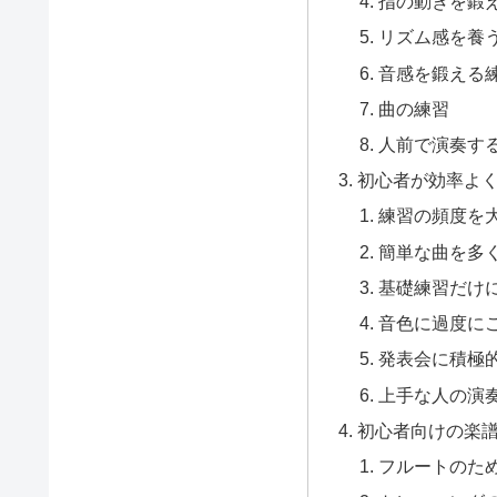
指の動きを鍛
リズム感を養
音感を鍛える
曲の練習
人前で演奏す
初心者が効率よ
練習の頻度を
簡単な曲を多
基礎練習だけ
音色に過度に
発表会に積極
上手な人の演
初心者向けの楽
フルートのた